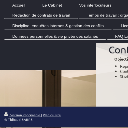
Accueil
Le Cabinet
Vos interlocuteurs
Rédaction de contrats de travail
Temps de travail : org
Discipline, enquêtes internes & gestion des conflits
Lic
Données personnelles & vie privée des salariés
FAQ E
Cont
Objectif
Repr
Cont
Stra
Version imprimable
|
Plan du site
© Thibaud BARRE